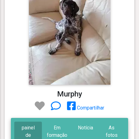
Murphy
Compartilhar
painel
Em
Notícia
As
de
formação
fotos