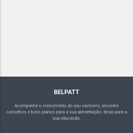
BELPATT
Acompanhe o crescimento do seu cachorro, encontre
conselhos e bons planos para a sua alimentação, dicas para a
sua educação.