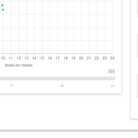
114
57
85
114