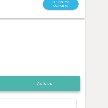
BUSCA POR
CACHORROS
As fotos