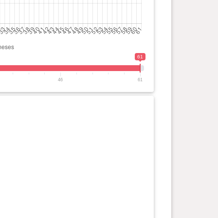
61
46
61