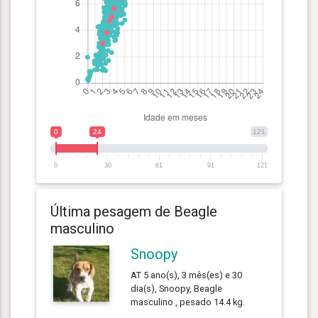
0
24
121
0
30
61
91
121
Última pesagem de Beagle
masculino
Snoopy
AT 5 ano(s), 3 mês(es) e 30
dia(s), Snoopy, Beagle
masculino , pesado 14.4 kg.