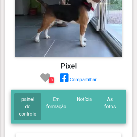
Pixel
Compartilhar
3
painel
Em
Notícia
As
de
formação
fotos
controle