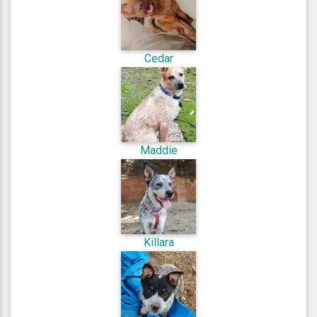
Cedar
Maddie
Killara