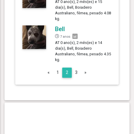
AT 0 ano(s), 2 mês(es) e 15
dia(s), Bell, Boiadeiro
Australiano, fêmea, pesado 4.08
kg.
Bell
7 anos
AT 0 ano(s), 2 mês(es) e 14
dia(s), Bell, Boiadeiro
Australiano, fêmea, pesado 4.35
kg.
Previous
Next
«
1
2
3
»