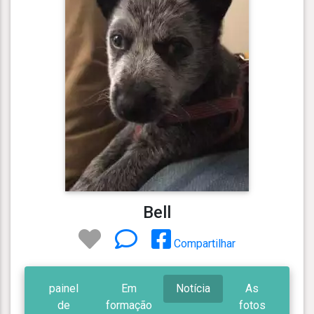
Bell
Compartilhar
painel
Em
Notícia
As
de
formação
fotos