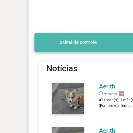
painel de controle
Notícias
Aerith
9 meses
AT 0 ano(s), 7 mês(e
(Pembroke), fêmea,
Aerith