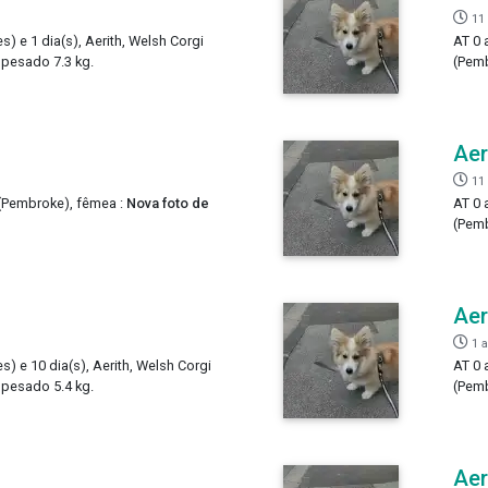
11
s) e 1 dia(s), Aerith, Welsh Corgi
AT 0 
 pesado 7.3 kg.
(Pemb
Aer
11
 (Pembroke), fêmea :
Nova foto de
AT 0 
(Pemb
Aer
1 
s) e 10 dia(s), Aerith, Welsh Corgi
AT 0 
 pesado 5.4 kg.
(Pemb
Aer