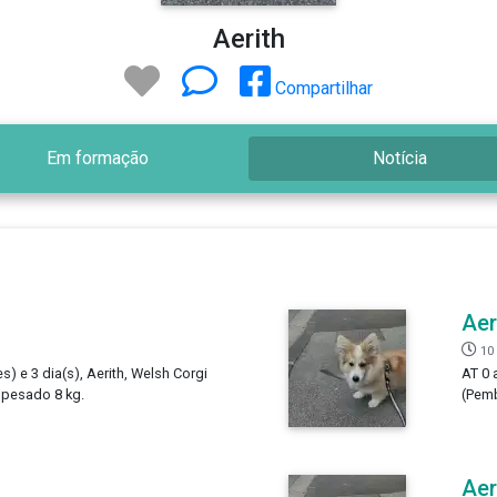
Aerith
Compartilhar
Em formação
Notícia
Aer
10
s) e 3 dia(s), Aerith, Welsh Corgi
AT 0 
 pesado 8 kg.
(Pemb
Aer