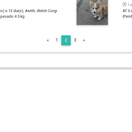
1 
s) e 13 dia(s), Aerith, Welsh Corgi
AT 0 
 pesado 4.5 kg.
(Pemb
Previous
Next
«
1
2
3
»