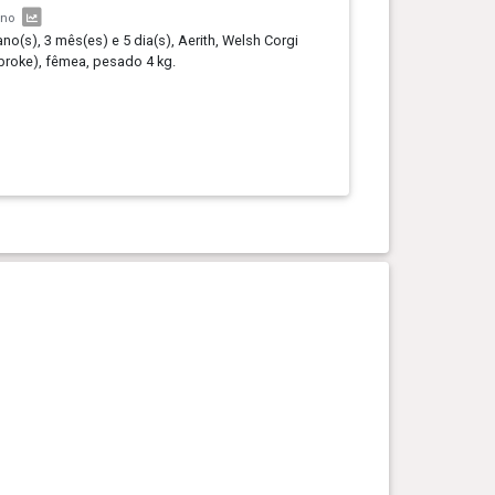
ano
ano(s), 3 mês(es) e 5 dia(s), Aerith, Welsh Corgi
roke), fêmea, pesado 4 kg.