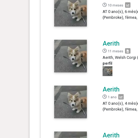
10 meses
AT 0 ano(s), 6 mês(e
(Pembroke), fêmea,
Aerith
11 meses
Aerith, Welsh Corgi
perfil
Aerith
1 ano
AT 0 ano(s), 4 mês(e
(Pembroke), fêmea,
Aerith