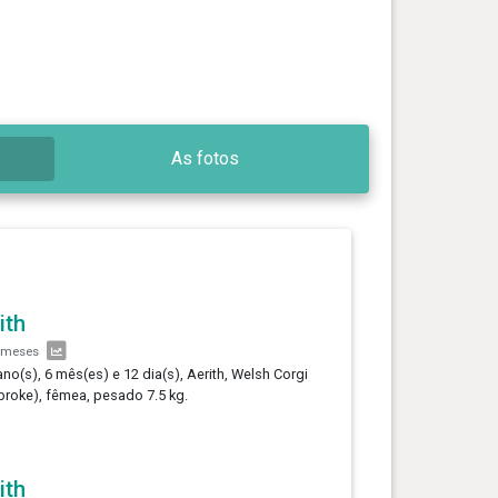
As fotos
ith
 meses
ano(s), 6 mês(es) e 12 dia(s), Aerith, Welsh Corgi
roke), fêmea, pesado 7.5 kg.
ith