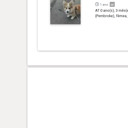
1 ano
AT 0 ano(s), 3 mês(e
(Pembroke), fêmea,