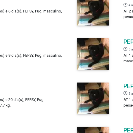
4 
s) e 6 dia(s), PEPSY, Pug, masculino,
AT 2 
pesad
PE
5 
s) e 9 dia(s), PEPSY, Pug, masculino,
AT 1 
mascu
PE
5 
s) e 20 dia(s), PEPSY, Pug,
AT 1 
.7 kg.
pesad
PE