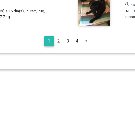
5 
s) e 16 dia(s), PEPSY, Pug,
AT 1 
.7 kg.
mascu
Next
1
2
3
4
»