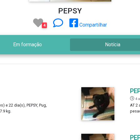
PEPSY
Compartilhar
4
Em formação
Notícia
PE
4 
s) e 22 dia(s), PEPSY, Pug,
AT 2 
.9 kg.
pesad
PE