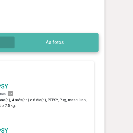
As fotos
PSY
anos
ano(s), 4 mês(es) e 6 dia(s), PEPSY, Pug, masculino,
o 7.5 kg.
PSY