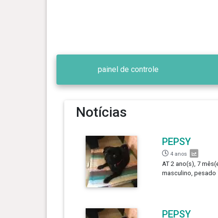
painel de controle
Notícias
PEPSY
4 anos
AT 2 ano(s), 7 mês(e
masculino, pesado 7
PEPSY